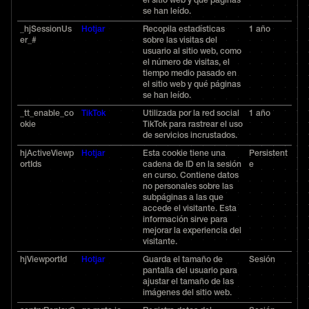
el sitio web y qué páginas
se han leído.
_hjSessionUs
Hotjar
Recopila estadísticas
1 año
er_#
sobre las visitas del
usuario al sitio web, como
el número de visitas, el
tiempo medio pasado en
el sitio web y qué páginas
se han leído.
_tt_enable_co
TikTok
Utilizada por la red social
1 año
okie
TikTok para rastrear el uso
de servicios incrustados.
hjActiveViewp
Hotjar
Esta cookie tiene una
Persistent
ortIds
cadena de ID en la sesión
e
en curso. Contiene datos
no personales sobre las
subpáginas a las que
accede el visitante. Esta
información sirve para
mejorar la experiencia del
visitante.
hjViewportId
Hotjar
Guarda el tamaño de
Sesión
pantalla del usuario para
ajustar el tamaño de las
imágenes del sitio web.