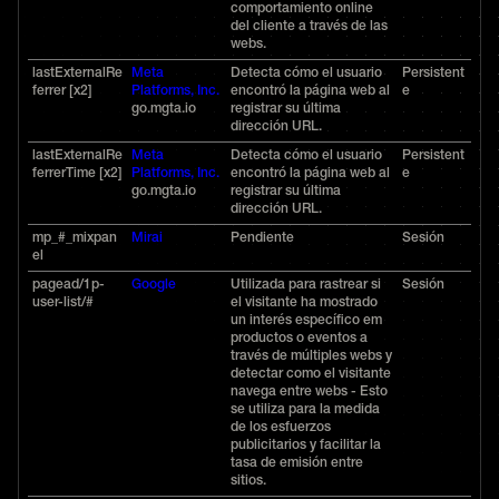
comportamiento online
del cliente a través de las
webs.
lastExternalRe
Meta
Detecta cómo el usuario
Persistent
ferrer [x2]
Platforms, Inc.
encontró la página web al
e
go.mgta.io
registrar su última
dirección URL.
lastExternalRe
Meta
Detecta cómo el usuario
Persistent
ferrerTime [x2]
Platforms, Inc.
encontró la página web al
e
go.mgta.io
registrar su última
dirección URL.
mp_#_mixpan
Mirai
Pendiente
Sesión
el
pagead/1p-
Google
Utilizada para rastrear si
Sesión
user-list/#
el visitante ha mostrado
un interés específico em
productos o eventos a
través de múltiples webs y
detectar como el visitante
navega entre webs - Esto
se utiliza para la medida
de los esfuerzos
publicitarios y facilitar la
tasa de emisión entre
sitios.