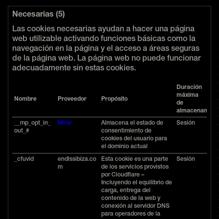
Necesarias (5)
Las cookies necesarias ayudan a hacer una página
web utilizable activando funciones básicas como la
navegación en la página y el acceso a áreas seguras
de la página web. La página web no puede funcionar
adecuadamente sin estas cookies.
Duración
máxima
Nombre
Proveedor
Propósito
de
almacenamien
__mp_opt_in_
Mirai
Almacena el estado de
Sesión
out_#
consentimiento de
cookies del usuario para
el dominio actual
_cfuvid
endlssibiza.co
Esta cookie es una parte
Sesión
m
de los servicios provistos
por Cloudflare –
Incluyendo el equilibrio de
carga, entrega del
contenido de la web y
conexión al servidor DNS
para operadores de la