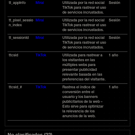
tt_appInfo
Mirai
Utilizada por la red social
Sesión
TikTok para rastrear el uso
de servicios incrustados.
tt_pixel_sessio
Mirai
Utilizada por la red social
Sesión
n_index
TikTok para rastrear el uso
de servicios incrustados.
tt_sessionId
Mirai
Utilizada por la red social
Sesión
TikTok para rastrear el uso
de servicios incrustados.
ttcsid
TikTok
Utilizada para rastrear a
1 año
los visitantes en las
múltiples webs para
presentar publicidad
relevante basada en las
preferencias del visitante.
ttcsid_#
TikTok
Rastrea el índice de
1 año
conversión entre el
usuario y los banners
publicitarios de la web –
Esto sirve para optimizar
la relevancia de los
anuncios de la web.