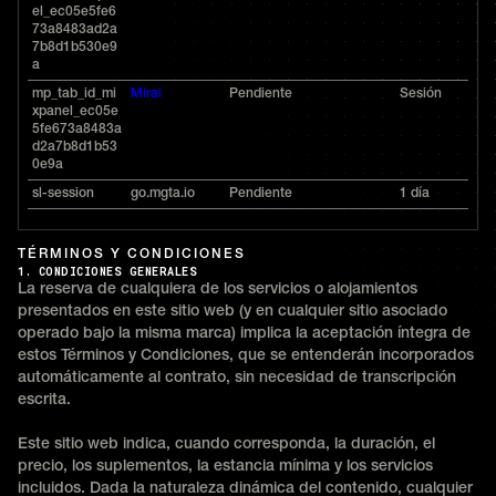
el_ec05e5fe6
73a8483ad2a
7b8d1b530e9
a
mp_tab_id_mi
Mirai
Pendiente
Sesión
xpanel_ec05e
5fe673a8483a
d2a7b8d1b53
0e9a
sl-session
go.mgta.io
Pendiente
1 día
TÉRMINOS Y CONDICIONES
1. CONDICIONES GENERALES
La reserva de cualquiera de los servicios o alojamientos
presentados en este sitio web (y en cualquier sitio asociado
operado bajo la misma marca) implica la aceptación íntegra de
estos Términos y Condiciones, que se entenderán incorporados
automáticamente al contrato, sin necesidad de transcripción
escrita.
Este sitio web indica, cuando corresponda, la duración, el
precio, los suplementos, la estancia mínima y los servicios
incluidos. Dada la naturaleza dinámica del contenido, cualquier