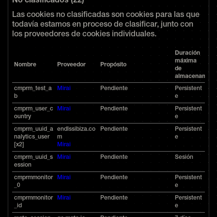
No clasificados (22)
Las cookies no clasificadas son cookies para las que
todavía estamos en proceso de clasificar, junto con
los proveedores de cookies individuales.
Duración
máxima
Nombre
Proveedor
Propósito
de
almacenamien
cmprm_test_a
Mirai
Pendiente
Persistent
b
e
cmprm_user_c
Mirai
Pendiente
Persistent
ountry
e
cmprm_uuid_a
endlssibiza.co
Pendiente
Persistent
nalytics_user
m
e
[x2]
Mirai
cmprm_uuid_s
Mirai
Pendiente
Sesión
ession
cmprmmonitor
Mirai
Pendiente
Persistent
_0
e
cmprmmonitor
Mirai
Pendiente
Persistent
_id
e