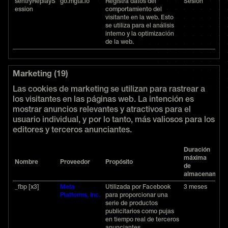
sentryReplayS
go.mgta.io
Registra datos del
Sesión
ession
comportamiento del
visitante en la web. Esto
se utiliza para el análisis
interno y la optimización
de la web.
Marketing (19)
Las cookies de marketing se utilizan para rastrear a
los visitantes en las páginas web. La intención es
mostrar anuncios relevantes y atractivos para el
usuario individual, y por lo tanto, más valiosos para los
editores y terceros anunciantes.
Duración
máxima
Nombre
Proveedor
Propósito
de
almacenamien
_fbp [x3]
Meta
Utilizada por Facebook
3 meses
Platforms, Inc.
para proporcionar una
serie de productos
publicitarios como pujas
en tiempo real de terceros