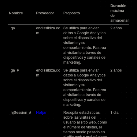
Duración
máxima
Nombre
Proveedor
Propósito
de
almacenamien
_ga
endlssibiza.co
Se utiliza para enviar
2 años
m
datos a Google Analytics
sobre el dispositivo del
visitante y su
comportamiento. Rastrea
al visitante a través de
dispositivos y canales de
marketing.
_ga_#
endlssibiza.co
Se utiliza para enviar
2 años
m
datos a Google Analytics
sobre el dispositivo del
visitante y su
comportamiento. Rastrea
al visitante a través de
dispositivos y canales de
marketing.
_hjSession_#
Hotjar
Recopila estadísticas
1 día
sobre las visitas del
usuario al sitio web, como
el número de visitas, el
tiempo medio pasado en