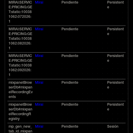
MIRAI:SERVIC
Mirai
Pendiente
Persistent
E:PRICING:GE
e
T:static:10038
1062:072026:
1
MIRAI:SERVIC
Mirai
Pendiente
Persistent
E:PRICING:GE
e
T:static:10038
1062:082026:
1
MIRAI:SERVIC
Mirai
Pendiente
Persistent
E:PRICING:GE
e
T:static:10038
1062:092026:
1
mixpanelBrow
Mirai
Pendiente
Persistent
serDb#mixpan
e
elRecordingEv
ents
mixpanelBrow
Mirai
Pendiente
Persistent
serDb#mixpan
e
elRecordingR
egistry
mp_gen_new_
Mirai
Pendiente
Sesión
tab_id_mixpan