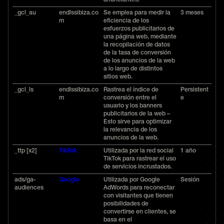
anunciantes.
_gcl_au
endlssibiza.co
Se emplea para medir la
3 meses
m
eficiencia de los
esfuerzos publicitarios de
una página web, mediante
la recopilación de datos
de la tasa de conversión
de los anuncios de la web
a lo largo de distintos
sitios web.
_gcl_ls
endlssibiza.co
Rastrea el índice de
Persistent
m
conversión entre el
e
usuario y los banners
publicitarios de la web –
Esto sirve para optimizar
la relevancia de los
anuncios de la web.
_ttp [x2]
TikTok
Utilizada por la red social
1 año
TikTok para rastrear el uso
de servicios incrustados.
ads/ga-
Google
Utilizada por Google
Sesión
audiences
AdWords para reconectar
con visitantes que tienen
posibilidades de
convertirse en clientes, se
basa en el