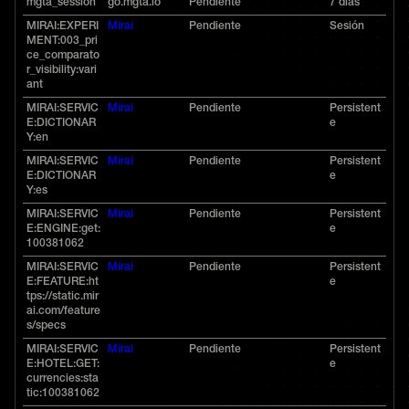
mgta_session
go.mgta.io
Pendiente
7 días
MIRAI:EXPERI
Mirai
Pendiente
Sesión
MENT:003_pri
ce_comparato
r_visibility:vari
ant
MIRAI:SERVIC
Mirai
Pendiente
Persistent
E:DICTIONAR
e
Y:en
MIRAI:SERVIC
Mirai
Pendiente
Persistent
E:DICTIONAR
e
Y:es
MIRAI:SERVIC
Mirai
Pendiente
Persistent
E:ENGINE:get:
e
100381062
MIRAI:SERVIC
Mirai
Pendiente
Persistent
E:FEATURE:ht
e
tps://static.mir
ai.com/feature
s/specs
MIRAI:SERVIC
Mirai
Pendiente
Persistent
E:HOTEL:GET:
e
currencies:sta
tic:100381062