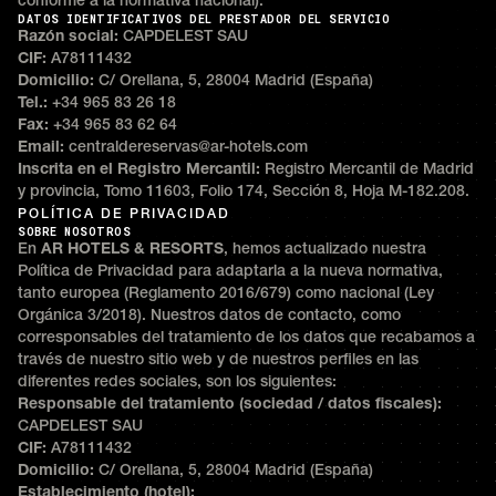
conforme a la normativa nacional).
DATOS IDENTIFICATIVOS DEL PRESTADOR DEL SERVICIO
Razón social:
CAPDELEST SAU
CIF:
A78111432
Domicilio:
C/ Orellana, 5, 28004 Madrid (España)
Tel.:
+34 965 83 26 18
Fax:
+34 965 83 62 64
Email:
centraldereservas@ar-hotels.com
Inscrita en el Registro Mercantil:
Registro Mercantil de Madrid
y provincia, Tomo 11603, Folio 174, Sección 8, Hoja M-182.208.
POLÍTICA DE PRIVACIDAD
SOBRE NOSOTROS
En
AR HOTELS & RESORTS
, hemos actualizado nuestra
Política de Privacidad para adaptarla a la nueva normativa,
tanto europea (Reglamento 2016/679) como nacional (Ley
Orgánica 3/2018). Nuestros datos de contacto, como
corresponsables del tratamiento de los datos que recabamos a
través de nuestro sitio web y de nuestros perfiles en las
diferentes redes sociales, son los siguientes:
Responsable del tratamiento (sociedad / datos fiscales):
CAPDELEST SAU
CIF:
A78111432
Domicilio:
C/ Orellana, 5, 28004 Madrid (España)
Establecimiento (hotel):